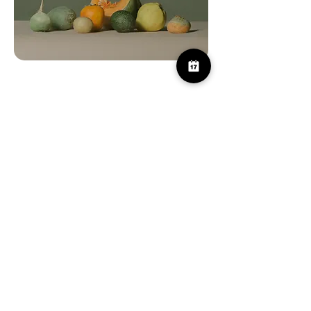
CA SANDER
HILFE
Das Haus
Kontakt
Retreats
Impressum
Editorial
AGB
Shop
Datenschutz
NEWSLETTER ABONNIEREN